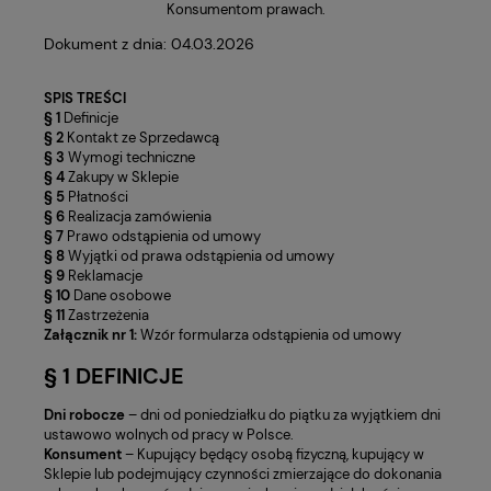
Konsumentom prawach.
Dokument z dnia: 04.03.2026
SPIS TREŚCI
§ 1
Definicje
§ 2
Kontakt ze Sprzedawcą
§ 3
Wymogi techniczne
§ 4
Zakupy w Sklepie
§ 5
Płatności
§ 6
Realizacja zamówienia
§ 7
Prawo odstąpienia od umowy
§ 8
Wyjątki od prawa odstąpienia od umowy
§ 9
Reklamacje
§ 10
Dane osobowe
§ 11
Zastrzeżenia
Załącznik nr 1:
Wzór formularza odstąpienia od umowy
§ 1 DEFINICJE
Dni robocze
– dni od poniedziałku do piątku za wyjątkiem dni
ustawowo wolnych od pracy w Polsce.
Konsument
– Kupujący będący osobą fizyczną, kupujący w
Sklepie lub podejmujący czynności zmierzające do dokonania