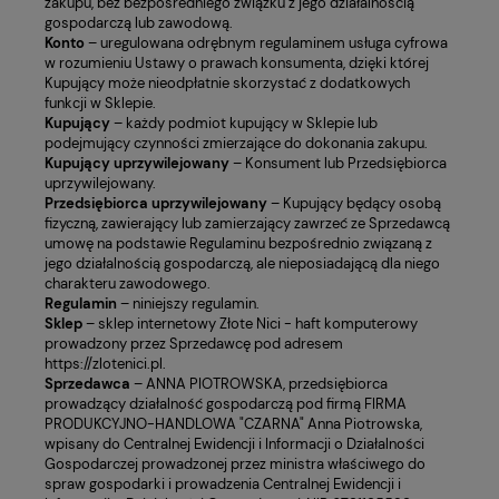
zakupu, bez bezpośredniego związku z jego działalnością
gospodarczą lub zawodową.
Konto
– uregulowana odrębnym regulaminem usługa cyfrowa
w rozumieniu Ustawy o prawach konsumenta, dzięki której
Kupujący może nieodpłatnie skorzystać z dodatkowych
funkcji w Sklepie.
Kupujący
– każdy podmiot kupujący w Sklepie lub
podejmujący czynności zmierzające do dokonania zakupu.
Kupujący uprzywilejowany
– Konsument lub Przedsiębiorca
uprzywilejowany.
Przedsiębiorca uprzywilejowany
– Kupujący będący osobą
fizyczną, zawierający lub zamierzający zawrzeć ze Sprzedawcą
umowę na podstawie Regulaminu bezpośrednio związaną z
jego działalnością gospodarczą, ale nieposiadającą dla niego
charakteru zawodowego.
Regulamin
– niniejszy regulamin.
Sklep
– sklep internetowy Złote Nici - haft komputerowy
prowadzony przez Sprzedawcę pod adresem
https://zlotenici.pl
.
Sprzedawca
– ANNA PIOTROWSKA, przedsiębiorca
prowadzący działalność gospodarczą pod firmą FIRMA
PRODUKCYJNO-HANDLOWA "CZARNA" Anna Piotrowska,
wpisany do Centralnej Ewidencji i Informacji o Działalności
Gospodarczej prowadzonej przez ministra właściwego do
spraw gospodarki i prowadzenia Centralnej Ewidencji i