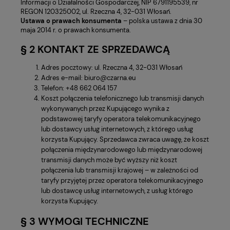
Informacji o Działalności Gospodarczej, NIP 6791195539, nr
REGON 120325002, ul. Rzeczna 4, 32-031 Włosań.
Ustawa o prawach konsumenta
– polska ustawa z dnia 30
maja 2014 r. o prawach konsumenta.
§ 2 KONTAKT ZE SPRZEDAWCĄ
Adres pocztowy: ul. Rzeczna 4, 32-031 Włosań
Adres e-mail: biuro@czarna.eu
Telefon: +48 662 064 157
Koszt połączenia telefonicznego lub transmisji danych
wykonywanych przez Kupującego wynika z
podstawowej taryfy operatora telekomunikacyjnego
lub dostawcy usług internetowych, z którego usług
korzysta Kupujący. Sprzedawca zwraca uwagę, że koszt
połączenia międzynarodowego lub międzynarodowej
transmisji danych może być wyższy niż koszt
połączenia lub transmisji krajowej – w zależności od
taryfy przyjętej przez operatora telekomunikacyjnego
lub dostawcę usług internetowych, z usług którego
korzysta Kupujący.
§ 3 WYMOGI TECHNICZNE