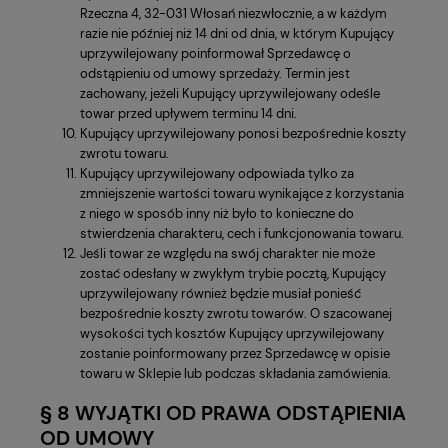
Rzeczna 4, 32-031 Włosań niezwłocznie, a w każdym
razie nie później niż 14 dni od dnia, w którym Kupujący
uprzywilejowany poinformował Sprzedawcę o
odstąpieniu od umowy sprzedaży. Termin jest
zachowany, jeżeli Kupujący uprzywilejowany odeśle
towar przed upływem terminu 14 dni.
Kupujący uprzywilejowany ponosi bezpośrednie koszty
zwrotu towaru.
Kupujący uprzywilejowany odpowiada tylko za
zmniejszenie wartości towaru wynikające z korzystania
z niego w sposób inny niż było to konieczne do
stwierdzenia charakteru, cech i funkcjonowania towaru.
Jeśli towar ze względu na swój charakter nie może
zostać odesłany w zwykłym trybie pocztą, Kupujący
uprzywilejowany również będzie musiał ponieść
bezpośrednie koszty zwrotu towarów. O szacowanej
wysokości tych kosztów Kupujący uprzywilejowany
zostanie poinformowany przez Sprzedawcę w opisie
towaru w Sklepie lub podczas składania zamówienia.
§ 8 WYJĄTKI OD PRAWA ODSTĄPIENIA
OD UMOWY