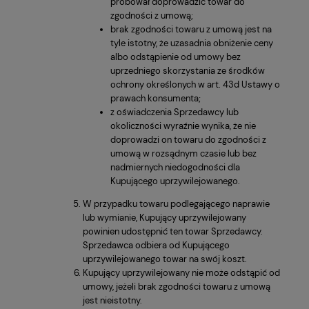
próbował doprowadzić towar do
zgodności z umową;
brak zgodności towaru z umową jest na
tyle istotny, że uzasadnia obniżenie ceny
albo odstąpienie od umowy bez
uprzedniego skorzystania ze środków
ochrony określonych w art. 43d Ustawy o
prawach konsumenta;
z oświadczenia Sprzedawcy lub
okoliczności wyraźnie wynika, że nie
doprowadzi on towaru do zgodności z
umową w rozsądnym czasie lub bez
nadmiernych niedogodności dla
Kupującego uprzywilejowanego.
W przypadku towaru podlegającego naprawie
lub wymianie, Kupujący uprzywilejowany
powinien udostępnić ten towar Sprzedawcy.
Sprzedawca odbiera od Kupującego
uprzywilejowanego towar na swój koszt.
Kupujący uprzywilejowany nie może odstąpić od
umowy, jeżeli brak zgodności towaru z umową
jest nieistotny.