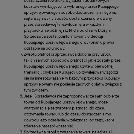
dostarczenia towaru (z wyjątkiem dodatkowych
kosztów wynikających z wybranego przez Kupującego
uprzywilejowanego sposobu dostarczenia innego niż
najtańszy zwykły sposób dostarczenia oferowany
przez Sprzedawcę), niezwłocznie, a w każdym
przypadku nie później niż 14 dni od dnia, w którym
Sprzedawca został poinformowany o decyzji
Kupującego uprzywilejowanego o wykonaniu prawa
odstąpienia od umowy.
Zwrotu płatności Sprzedawca dokona przy użyciu
takich samych sposobów płatności, jakie zostały przez
Kupującego uprzywilejowanego użyte w pierwotnej
transakcji, chyba że Kupujący uprzywilejowany zgodzi
się na inne rozwiązanie, w każdym przypadku Kupujący
uprzywilejowany nie poniesie żadnych opłat w związku z
tym zwrotem.
Jeżeli Sprzedawca nie zaproponował, że sam odbierze
towar od Kupującego uprzywilejowanego, może
wstrzymać się ze zwrotem płatności do czasu
otrzymania towaru lub do czasu dostarczenia mu
dowodu jego odesłania, w zależności od tego, które
zdarzenie nastąpi wcześniej.
Sprzedawca prosi o zwracanie towaru na adres: ul.