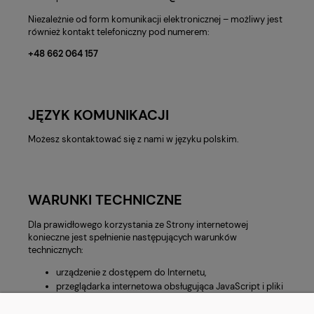
Niezależnie od form komunikacji elektronicznej – możliwy jest
również kontakt telefoniczny pod numerem:
+48 662 064 157
JĘZYK KOMUNIKACJI
Możesz skontaktować się z nami w języku polskim.
WARUNKI TECHNICZNE
Dla prawidłowego korzystania ze Strony internetowej
konieczne jest spełnienie następujących warunków
technicznych:
urządzenie z dostępem do Internetu,
przeglądarka internetowa obsługująca JavaScript i pliki
cookies,