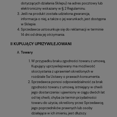
dotyczących działania Sklepu) na adres pocztowy lub
elektroniczny wskazany w § 2 Regulaminu.
Jeśli na produkt została udzielona gwarancja,
informacja o niej, a także o jej warunkach, jest dostępna
w Sklepie.
Sprzedawca ustosunkuje się do reklamacji w terminie
14 dni od dnia jej otrzymania.
II KUPUJĄCY UPRZYWILEJOWANI
Towary
W przypadku braku zgodności towaru z umową,
Kupujący uprzywilejowany ma możliwość
skorzystania z uprawnień określonych w
rozdziale 5a Ustawy o prawach konsumenta.
Sprzedawca ponosi odpowiedzialność za brak
zgodności towaru z umową, istniejący w chwili
jego dostarczenia i ujawniony w ciągu dwóch lat
od tej chwili, chyba że termin przydatności
towaru do użycia, określony przez Sprzedawcę,
jego poprzedników prawnych lub osoby
działające w ich imieniu, jest dłuższy.