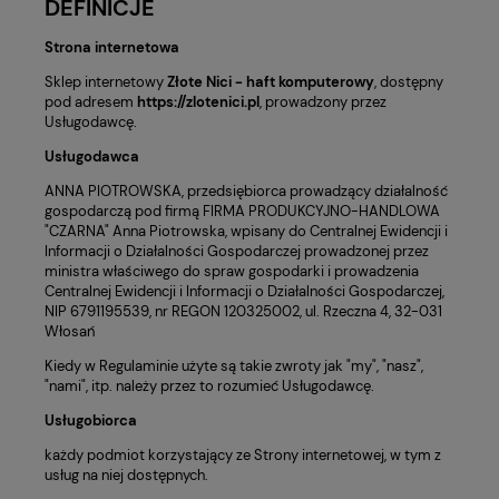
DEFINICJE
Strona internetowa
Sklep internetowy
Złote Nici - haft komputerowy
, dostępny
pod adresem
https://zlotenici.pl
, prowadzony przez
Usługodawcę.
Usługodawca
ANNA PIOTROWSKA, przedsiębiorca prowadzący działalność
gospodarczą pod firmą FIRMA PRODUKCYJNO-HANDLOWA
"CZARNA" Anna Piotrowska, wpisany do Centralnej Ewidencji i
Informacji o Działalności Gospodarczej prowadzonej przez
ministra właściwego do spraw gospodarki i prowadzenia
Centralnej Ewidencji i Informacji o Działalności Gospodarczej,
NIP 6791195539, nr REGON 120325002, ul. Rzeczna 4, 32-031
Włosań
Kiedy w Regulaminie użyte są takie zwroty jak "my", "nasz",
"nami", itp. należy przez to rozumieć Usługodawcę.
Usługobiorca
każdy podmiot korzystający ze Strony internetowej, w tym z
usług na niej dostępnych.