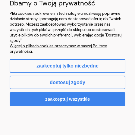
aktywne konto e-mail - jeśli korzystasz z funkcji
Dbamy o Twoją prywatność
wymagających podania adresu e-mail.
Pliki cookies i pokrewne im technologie umożliwiają poprawne
działanie strony i pomagają nam dostosować ofertę do Twoich
potrzeb. Możesz zaakceptować wykorzystanie przez nas
USŁUGI NA STRONIE INTERNETOWEJ
wszystkich tych plików i przejść do sklepu lub dostosować
użycie plików do swoich preferencji, wybierając opcję "Dostosuj
Na naszej Stronie internetowej świadczymy usługi cyfrowe,
zgody".
wskazane niżej w Regulaminie ("Usługi" lub "Usługa").
Więcej o plikach cookies przeczytasz w naszej Polityce
prywatności.
W ramach Strony internetowej wyróżniamy Usługi:
a) Podstawowe:
zaakceptuj tylko niezbędne
możliwość przeglądania naszej Strony internetowej
możliwość złożenia zamówienia (ewentualne zawarcie
dostosuj zgody
umowy sprzedaży następuje na podstawie Regulaminu
sklepu internetowego, dostępnego w ramach Strony
internetowej)
zaakceptuj wszystkie
możliwość wyrażenia zgody na otrzymywanie od nas
drogą elektroniczną wiadomości marketingowych
oraz
b) Rozszerzone: