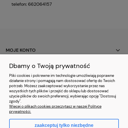
telefon: 662064157
MOJE KONTO
PŁATNOŚCI I DOSTAWA
Dbamy o Twoją prywatność
Pliki cookies i pokrewne im technologie umożliwiają poprawne
INFORMACJE
działanie strony i pomagają nam dostosować ofertę do Twoich
potrzeb. Możesz zaakceptować wykorzystanie przez nas
wszystkich tych plików i przejść do sklepu lub dostosować
użycie plików do swoich preferencji, wybierając opcję "Dostosuj
zgody".
Więcej o plikach cookies przeczytasz w naszej Polityce
Złote Nici 2022
prywatności.
zaakceptuj tylko niezbędne