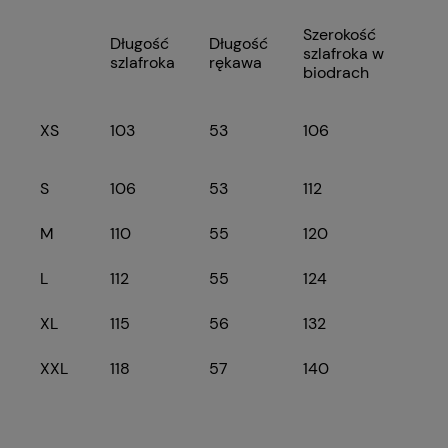
Szerokość
Długość
Długość
szlafroka w
szlafroka
rękawa
biodrach
XS
103
53
106
S
106
53
112
M
110
55
120
L
112
55
124
XL
115
56
132
XXL
118
57
140