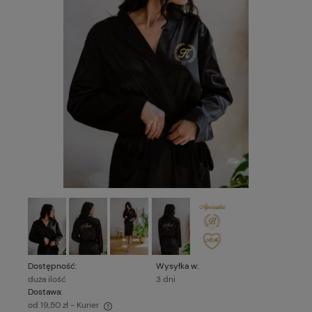
Dostępność:
Wysyłka w:
duża ilość
3 dni
Dostawa:
od 19,50 zł
- Kurier