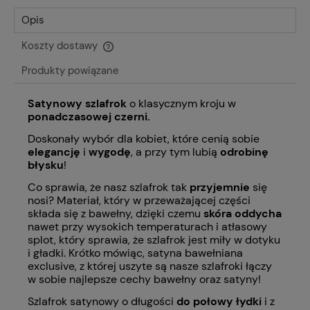
Opis
Koszty dostawy
Cena nie zawiera ewentualnych kosztów płatności
Produkty powiązane
Satynowy szlafrok
o klasycznym kroju w
ponadczasowej
czerni.
Doskonały wybór dla kobiet, które cenią sobie
elegancję
i
wygodę
, a przy tym lubią
odrobinę
błysku
!
Co sprawia, że nasz szlafrok tak
przyjemnie
się
nosi? Materiał, który w przeważającej części
składa się z bawełny, dzięki czemu
skóra oddycha
nawet przy wysokich temperaturach i atłasowy
splot, który sprawia, że szlafrok jest miły w dotyku
i gładki. Krótko mówiąc, satyna bawełniana
exclusive, z której uszyte są nasze szlafroki łączy
w sobie najlepsze cechy bawełny oraz satyny!
Szlafrok satynowy o długości
do połowy łydki
i z