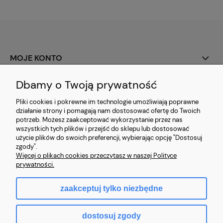
MOJE KONTO
PŁATNOŚCI I DOSTAWA
Dbamy o Twoją prywatność
Pliki cookies i pokrewne im technologie umożliwiają poprawne
INFORMACJE
działanie strony i pomagają nam dostosować ofertę do Twoich
potrzeb. Możesz zaakceptować wykorzystanie przez nas
wszystkich tych plików i przejść do sklepu lub dostosować
użycie plików do swoich preferencji, wybierając opcję "Dostosuj
zgody".
Więcej o plikach cookies przeczytasz w naszej Polityce
Złote Nici 2022
prywatności.
zaakceptuj tylko niezbędne
pokaż pełną wersję strony
dostosuj zgody