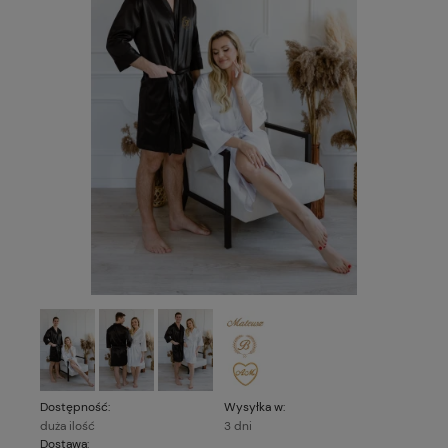
Dostępność:
Wysyłka w:
duża ilość
3 dni
Dostawa: