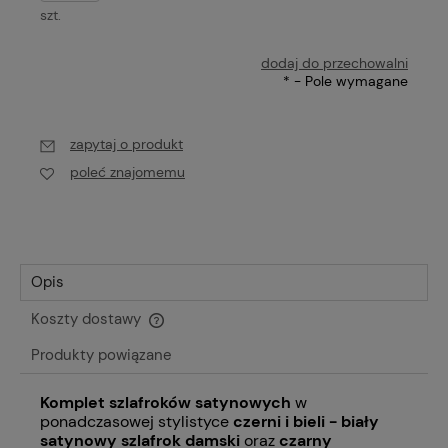
szt.
dodaj do przechowalni
*
- Pole wymagane
zapytaj o produkt
poleć znajomemu
Opis
Koszty dostawy
Cena nie zawiera ewentualnych kosztów płatności
Produkty powiązane
Komplet szlafroków satynowych
w
ponadczasowej stylistyce
czerni i bieli - biały
satynowy szlafrok damski
oraz
czarny