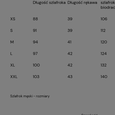
Długość szlafroka
Długość rękawa
szlafro
biodra
XS
88
39
106
S
91
39
112
M
94
41
120
L
97
42
124
XL
100
42
132
XXL
103
43
140
Szlafrok męski - rozmiary