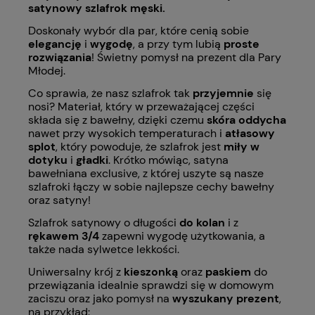
satynowy szlafrok męski.
Doskonały wybór dla par, które cenią sobie
elegancję
i
wygodę
, a przy tym lubią
proste
rozwiązania
! Świetny pomysł na prezent dla Pary
Młodej.
Co sprawia, że nasz szlafrok tak
przyjemnie
się
nosi? Materiał, który w przeważającej części
składa się z bawełny, dzięki czemu
skóra oddycha
nawet przy wysokich temperaturach i
atłasowy
splot
, który powoduje, że szlafrok jest
miły w
dotyku
i
gładki
. Krótko mówiąc, satyna
bawełniana exclusive, z której uszyte są nasze
szlafroki łączy w sobie najlepsze cechy bawełny
oraz satyny!
Szlafrok satynowy o długości
do kolan
i z
rękawem 3/4
zapewni wygodę użytkowania, a
także nada sylwetce lekkości.
Uniwersalny krój z
kieszonką
oraz
paskiem
do
przewiązania idealnie sprawdzi się w domowym
zaciszu oraz jako pomysł na
wyszukany prezent
,
na przykład: