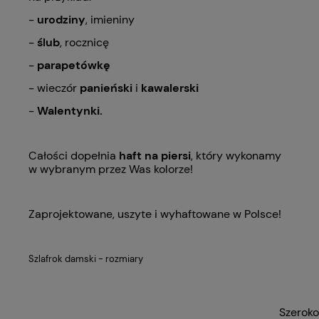
-
urodziny
, imieniny
-
ślub
, rocznicę
-
parapetówkę
- wieczór
panieński
i
kawalerski
-
Walentynki.
Całości dopełnia
haft na piersi
, który wykonamy
w wybranym przez Was kolorze!
Zaprojektowane, uszyte i wyhaftowane w Polsce!
Szlafrok damski - rozmiary
Szerok