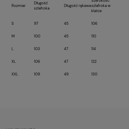
Szerokość
Długość
Rozmiar
Długość rękawa
szlafroka w
szlafroka
klatce
S
97
45
106
M
100
45
110
L
103
47
114
XL
106
47
122
XXL
109
49
130