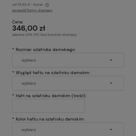
od 19,50 zł
- Kurier
sprawdź formy dostawy
Cena nie zawiera ewentualnych kosztów płatności
Cena:
346,00 zł
zawiera 23% VAT, bez kosztów dostawy
*
Rozmiar szlafroka damskiego:
*
Wygląd haftu na szlafroku damskim:
*
Haft na szlafroku damskim (treść):
*
Kolor haftu na szlafroku damskim: