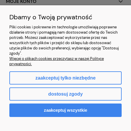
MOJE KONTO
PŁATNOŚCI I DOSTAWA
Dbamy o Twoją prywatność
Pliki cookies i pokrewne im technologie umożliwiają poprawne
INFORMACJE
działanie strony i pomagają nam dostosować ofertę do Twoich
potrzeb. Możesz zaakceptować wykorzystanie przez nas
wszystkich tych plików i przejść do sklepu lub dostosować
użycie plików do swoich preferencji, wybierając opcję "Dostosuj
zgody".
Więcej o plikach cookies przeczytasz w naszej Polityce
Złote Nici 2022
prywatności.
zaakceptuj tylko niezbędne
pokaż pełną wersję strony
dostosuj zgody
Sklep internetowy Shoper.pl
zaakceptuj wszystkie