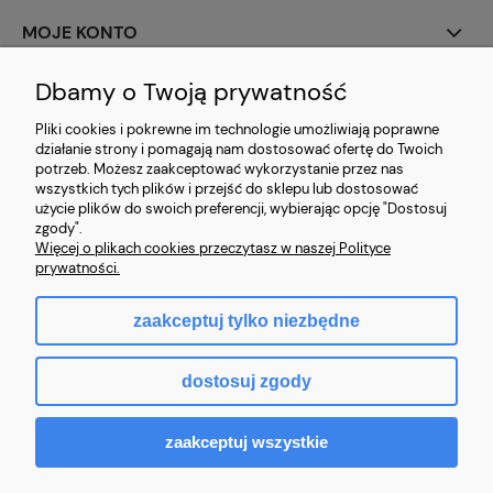
MOJE KONTO
PŁATNOŚCI I DOSTAWA
Dbamy o Twoją prywatność
Pliki cookies i pokrewne im technologie umożliwiają poprawne
INFORMACJE
działanie strony i pomagają nam dostosować ofertę do Twoich
potrzeb. Możesz zaakceptować wykorzystanie przez nas
wszystkich tych plików i przejść do sklepu lub dostosować
użycie plików do swoich preferencji, wybierając opcję "Dostosuj
zgody".
Więcej o plikach cookies przeczytasz w naszej Polityce
Złote Nici 2022
prywatności.
zaakceptuj tylko niezbędne
pokaż pełną wersję strony
dostosuj zgody
Sklep internetowy Shoper.pl
zaakceptuj wszystkie