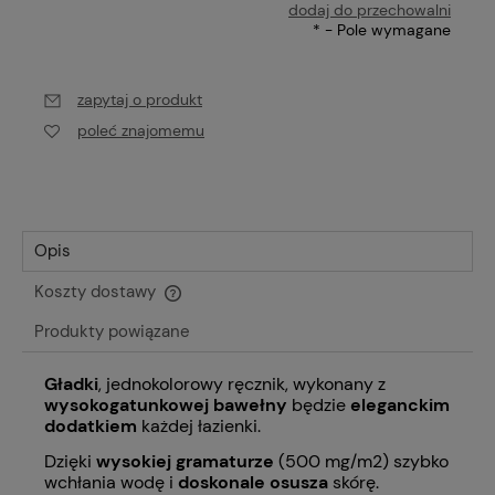
dodaj do przechowalni
*
- Pole wymagane
zapytaj o produkt
poleć znajomemu
Opis
Koszty dostawy
Cena nie zawiera ewentualnych kosztów płatności
Produkty powiązane
Gładki
, jednokolorowy ręcznik, wykonany z
wysokogatunkowej bawełny
będzie
eleganckim
dodatkiem
każdej łazienki.
Dzięki
wysokiej gramaturze
(500 mg/m2) szybko
wchłania wodę i
doskonale osusza
skórę.