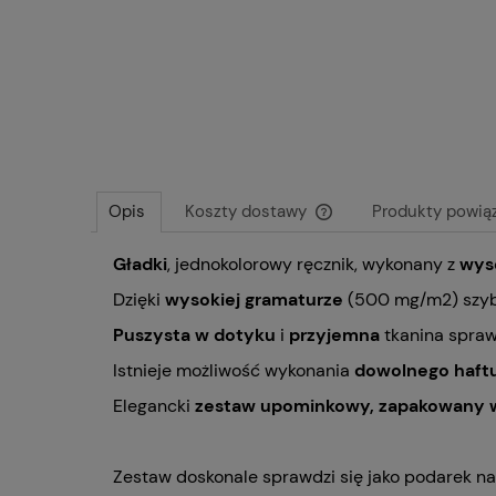
Opis
Koszty dostawy
Produkty powią
Gładki
, jednokolorowy ręcznik, wykonany z
wys
Cena nie zawiera ewentu
płatności
Dzięki
wysokiej gramaturze
(500 mg/m2) szyb
Puszysta w dotyku
i
przyjemna
tkanina sprawi
Istnieje możliwość wykonania
dowolnego haft
Elegancki
zestaw upominkowy,
zapakowany
Zestaw doskonale sprawdzi się jako podarek na