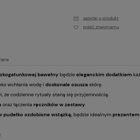
zapytaj o produkt
poleć znajomemu
zane
okogatunkowej bawełny
będzie
eleganckim dodatkiem
każ
alnych kosztów
ko wchłania wodę i
doskonale osusza
skórę.
, że codzienne rytuały staną się przyjemnością.
u
oraz łączenia
ręczników w zestawy
.
 w
pudełko ozdobione wstążką,
będzie idealnym
prezentem
: