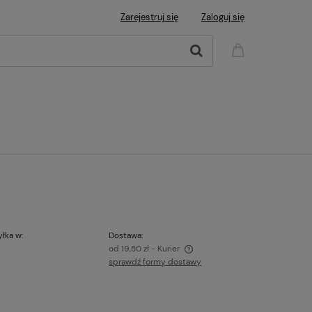
Zarejestruj się
Zaloguj się
łka w:
Dostawa:
i
od 19,50 zł
- Kurier
sprawdź formy dostawy
Cena nie zawiera ewentualnych kosztów
płatności